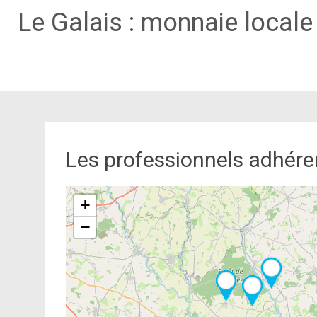
Le Galais : monnaie local
Aller
au
contenu
principal
Les professionnels adhére
+
−