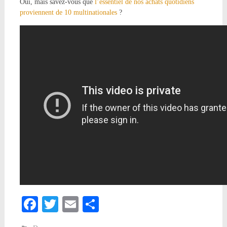
Oui, mais savez-vous que
l’essentiel de nos achats quotidiens
proviennent de 10 multinationales
?
Facebook
Twitter
Email
Partager