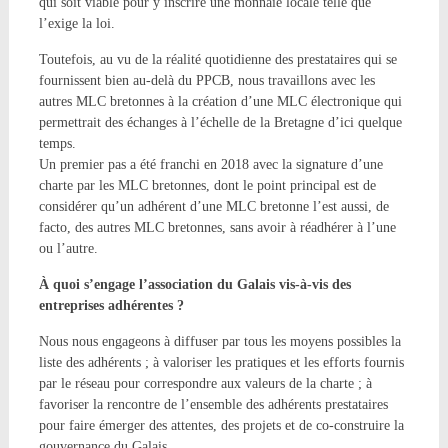
qui soit viable pour y inscrire une monnaie locale telle que
l’exige la loi.
Toutefois, au vu de la réalité quotidienne des prestataires qui se
fournissent bien au-delà du PPCB, nous travaillons avec les
autres MLC bretonnes à la création d’une MLC électronique qui
permettrait des échanges à l’échelle de la Bretagne d’ici quelque
temps.
Un premier pas a été franchi en 2018 avec la signature d’une
charte par les MLC bretonnes, dont le point principal est de
considérer qu’un adhérent d’une MLC bretonne l’est aussi, de
facto, des autres MLC bretonnes, sans avoir à réadhérer à l’une
ou l’autre.
À quoi s’engage l’association du Galais vis-à-vis des
entreprises adhérentes ?
Nous nous engageons à diffuser par tous les moyens possibles la
liste des adhérents ; à valoriser les pratiques et les efforts fournis
par le réseau pour correspondre aux valeurs de la charte ; à
favoriser la rencontre de l’ensemble des adhérents prestataires
pour faire émerger des attentes, des projets et de co-construire la
gouvernance du Galais.