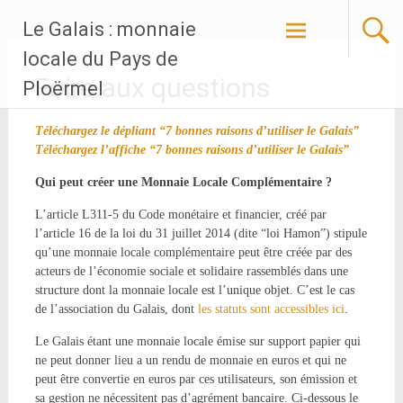
Aller
Le Galais : monnaie
au
contenu
locale du Pays de
principal
Foire aux questions
Ploërmel
Téléchargez le dépliant “7 bonnes raisons d’utiliser le Galais”
Téléchargez l’affiche “7 bonnes raisons d’utiliser le Galais”
Qui peut créer une
Monnaie Locale Complémentaire
?
L’article L311-5 du Code monétaire et financier, créé par
l’article 16 de la loi du 31 juillet 2014 (dite “loi Hamon”) stipule
qu’une monnaie locale complémentaire peut être créée par des
acteurs de l’économie sociale et solidaire rassemblés dans une
structure dont la monnaie locale est l’unique objet. C’est le cas
de l’association du Galais, dont
les statuts sont accessibles ici
.
Le Galais étant une monnaie locale émise sur support papier qui
ne peut donner lieu a un rendu de monnaie en euros et qui ne
peut être convertie en euros par ces utilisateurs, son émission et
sa gestion ne nécessitent pas d’agrément bancaire. Ci-dessous le