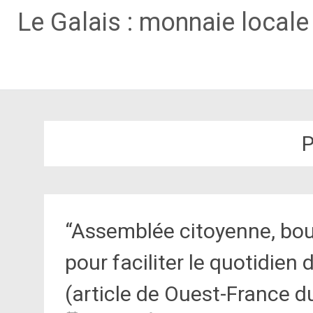
Le Galais : monnaie local
Aller
au
contenu
P
principal
“Assemblée citoyenne, bour
pour faciliter le quotidien
(article de Ouest-France d