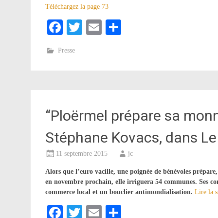
Téléchargez la page 73
Facebook
Twitter
Email
Partager
Presse
“Ploërmel prépare sa monnai
Stéphane Kovacs, dans Le 
11 septembre 2015
jc
Alors que l’euro vacille, une poignée de bénévoles prépare
en novembre prochain, elle irriguera 54 communes. Ses co
commerce local et un bouclier antimondialisation.
Lire la 
Facebook
Twitter
Email
Partager