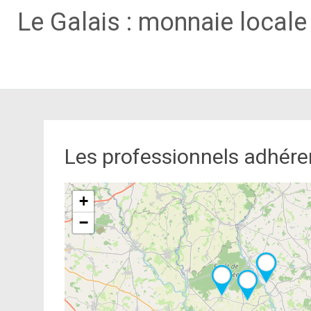
Le Galais : monnaie local
Aller
au
contenu
principal
Les professionnels adhére
+
−