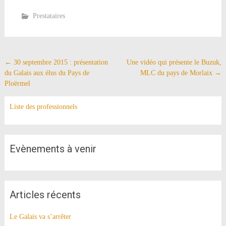
Prestataires
Navigation
←
30 septembre 2015 : présentation
Une vidéo qui présente le Buzuk,
du Galais aux élus du Pays de
MLC du pays de Morlaix
→
de
Ploërmel
l'article
Liste des professionnels
Evènements à venir
Articles récents
Le Galais va s’arrêter