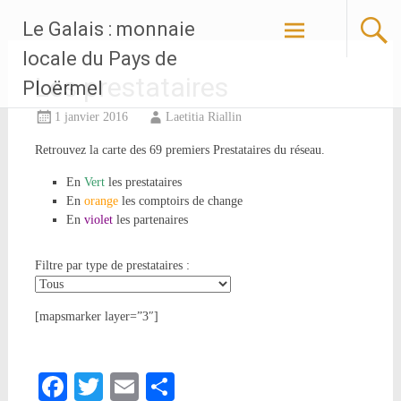
Aller
Le Galais : monnaie
au
contenu
locale du Pays de
principal
Les prestataires
Ploërmel
1 janvier 2016
Laetitia Riallin
Retrouvez la carte des 69 premiers Prestataires du réseau.
En
Vert
les prestataires
En
orange
les comptoirs de change
En
violet
les partenaires
Filtre par type de prestataires :
[mapsmarker layer=”3″]
Facebook
Twitter
Email
Partager