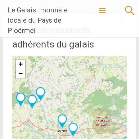
Aller
Le Galais : monnaie
au
contenu
locale du Pays de
principal
Les professionnels
Ploërmel
adhérents du galais
+
−