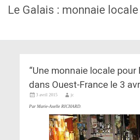
Le Galais : monnaie local
Aller
au
contenu
principal
“Une monnaie locale pour l
dans Ouest-France le 3 avr
3 avril 2015
jc
Par Marie-Axelle RICHARD.