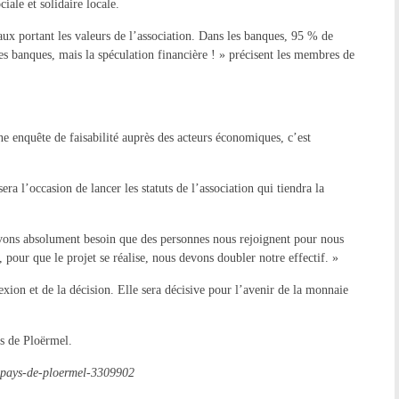
iale et solidaire locale.
aux portant les valeurs de l’association. Dans les banques, 95 % de
 les banques, mais la spéculation financière ! » précisent les membres de
e enquête de faisabilité auprès des acteurs économiques, c’est
ra l’occasion de lancer les statuts de l’association qui tiendra la
avons absolument besoin que des personnes nous rejoignent pour nous
pour que le projet se réalise, nous devons doubler notre effectif. »
lexion et de la décision. Elle sera décisive pour l’avenir de la monnaie
es de Ploërmel.
e-pays-de-ploermel-3309902